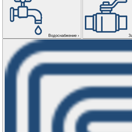
Водоснабжение
›
З