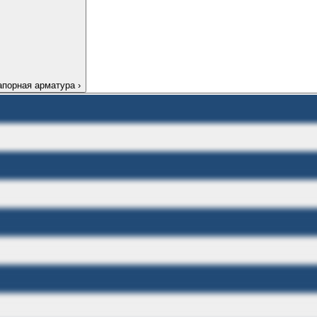
апорная арматура
›