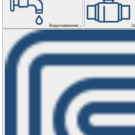
Водоснабжение
›
З