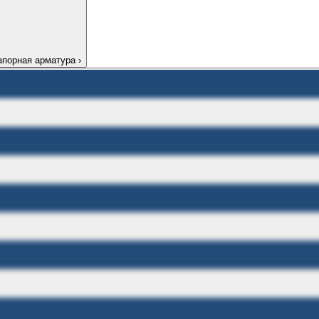
апорная арматура
›