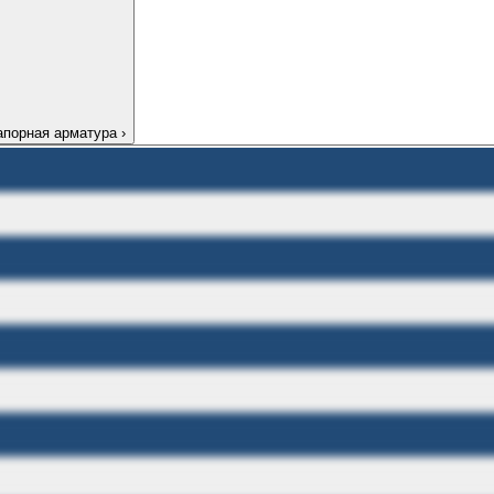
апорная арматура
›