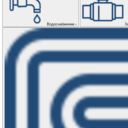
Водоснабжение
›
З