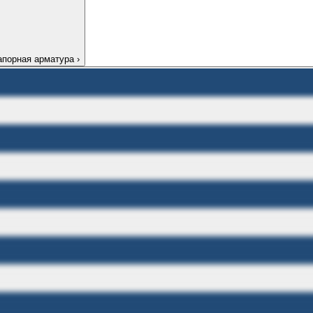
апорная арматура
›