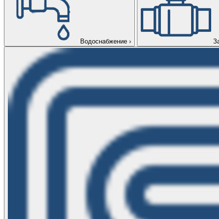
Водоснабжение
›
З