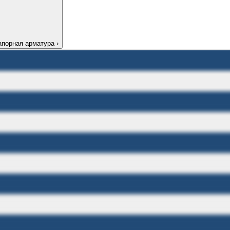
апорная арматура
›