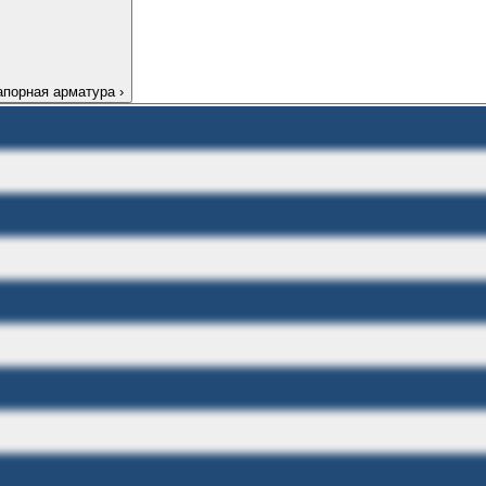
апорная арматура
›