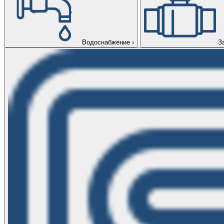
Водоснабжение
›
З