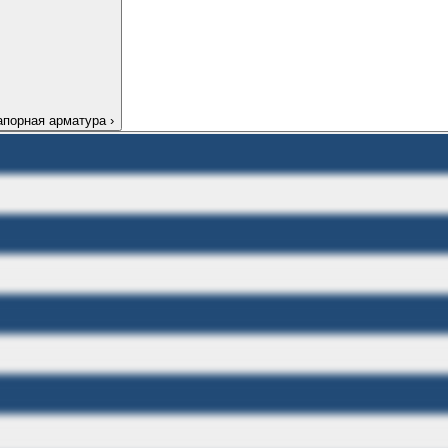
апорная арматура
›