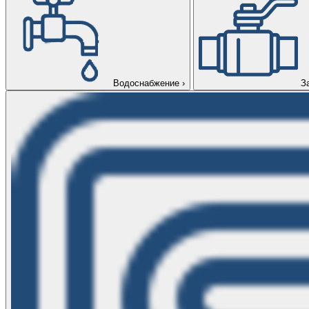
Водоснабжение
›
З