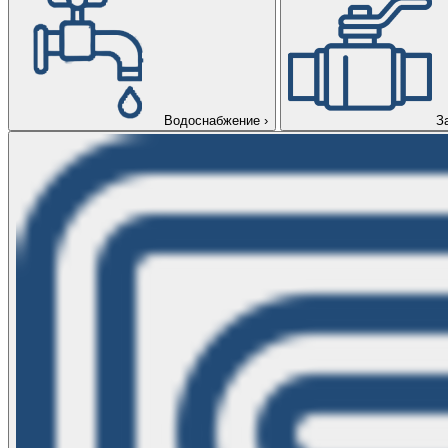
Водоснабжение
›
З