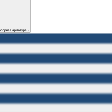
апорная арматура
›