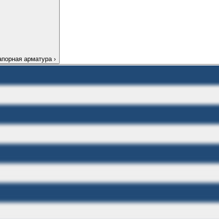
апорная арматура
›