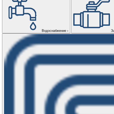
Водоснабжение
›
З