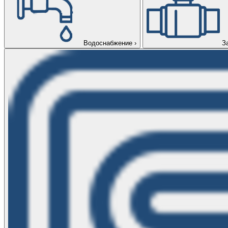
Водоснабжение
›
З