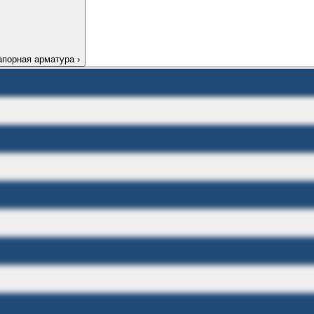
апорная арматура
›