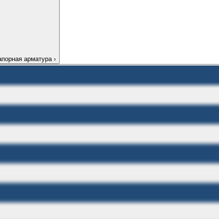
апорная арматура
›