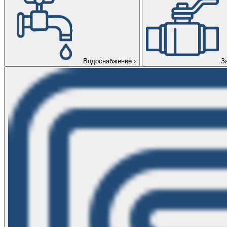
Водоснабжение
›
З