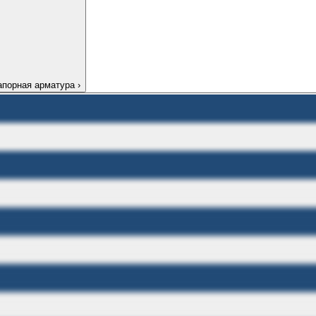
апорная арматура
›