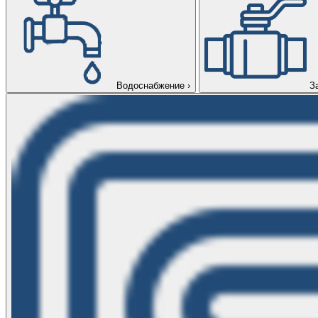
Водоснабжение
›
З