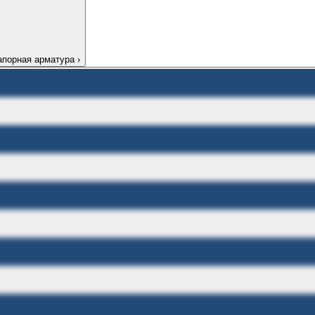
апорная арматура
›