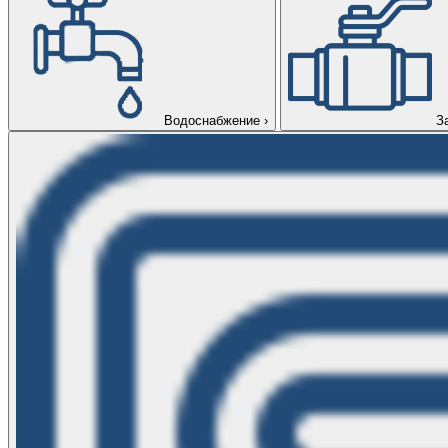
Водоснабжение
›
З