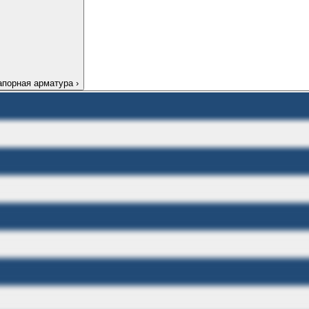
апорная арматура
›