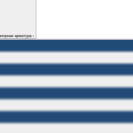
апорная арматура
›