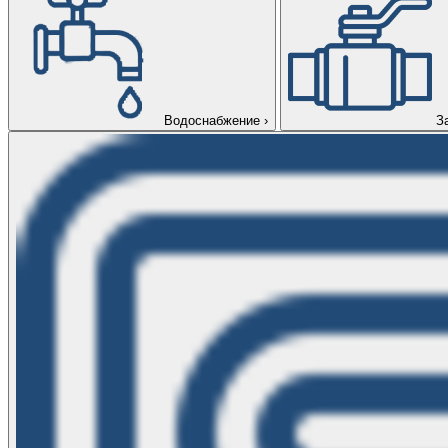
Водоснабжение
›
З