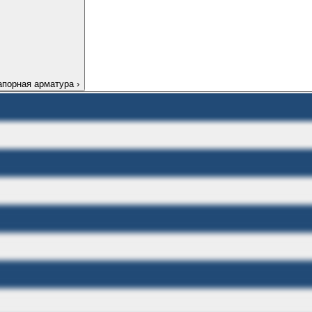
апорная арматура
›