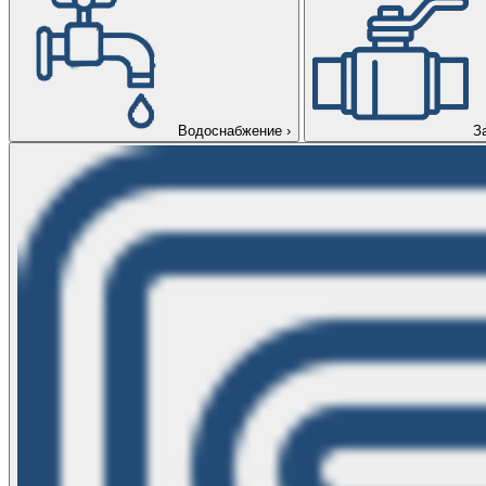
Водоснабжение
›
З