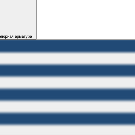
апорная арматура
›