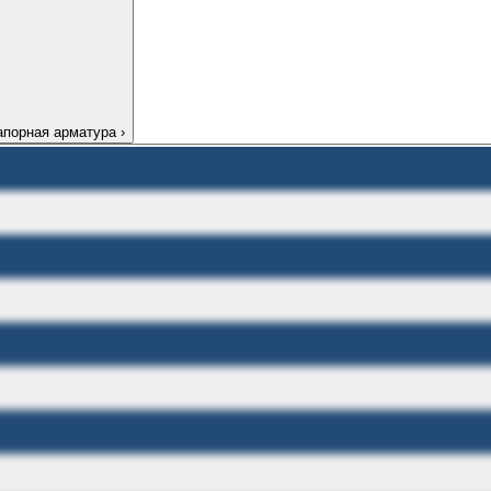
апорная арматура
›