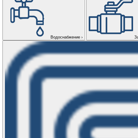
Водоснабжение
›
З