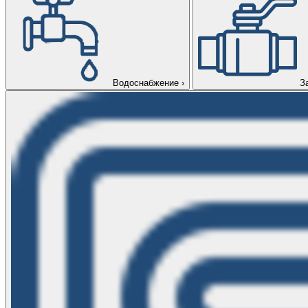
Водоснабжение
›
З