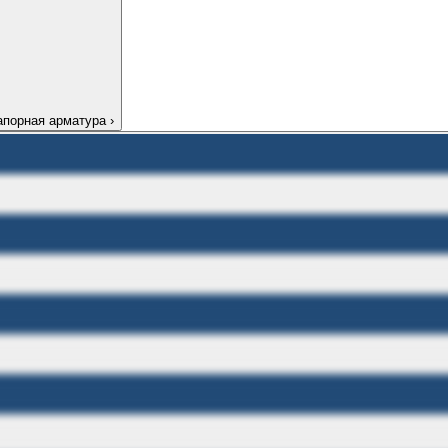
апорная арматура
›