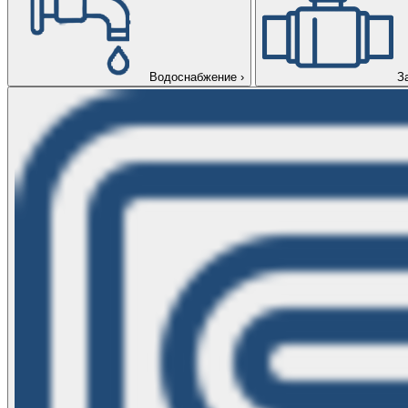
Водоснабжение
›
З