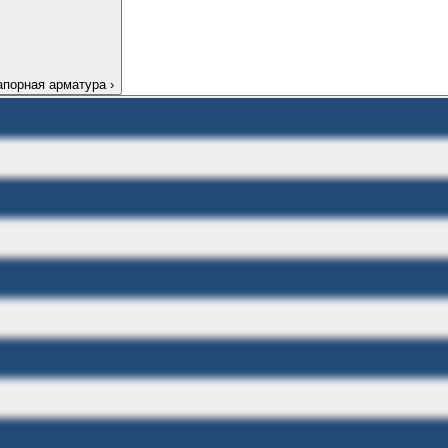
апорная арматура
›