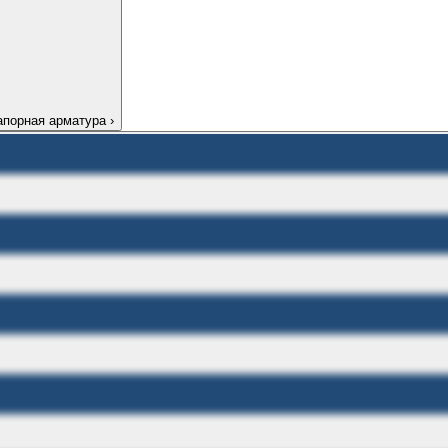
апорная арматура
›