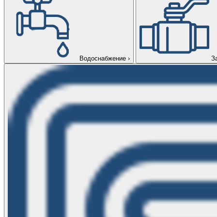
Водоснабжение
›
З