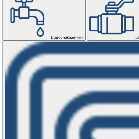
Водоснабжение
›
З