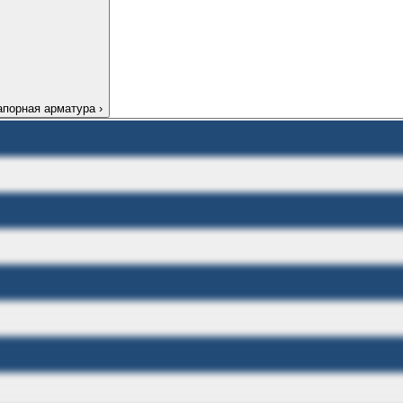
апорная арматура
›