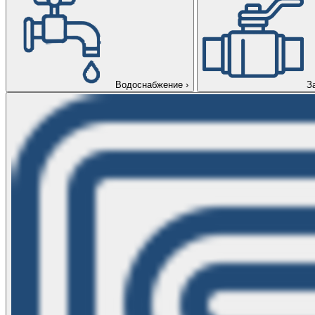
Водоснабжение
›
З