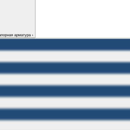
апорная арматура
›