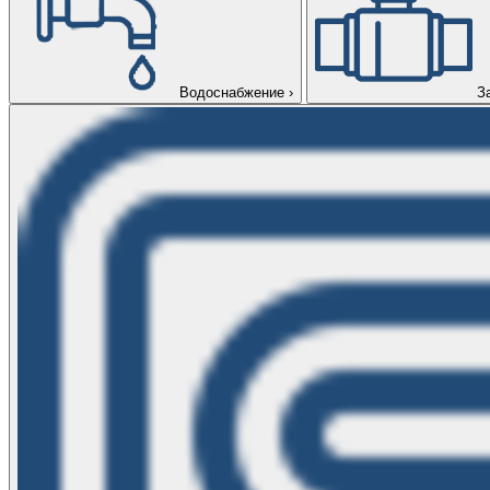
Водоснабжение
›
З