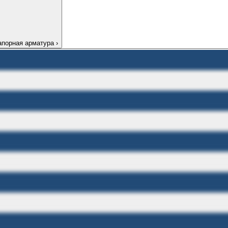
апорная арматура
›