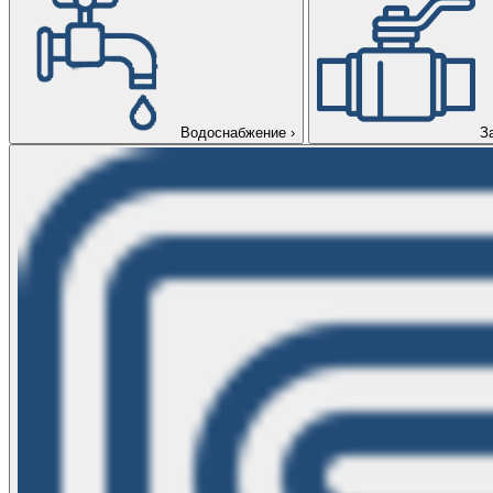
Водоснабжение
›
З