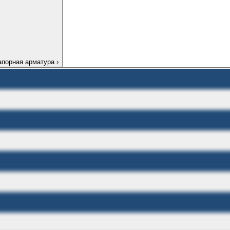
апорная арматура
›