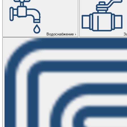
Водоснабжение
›
З