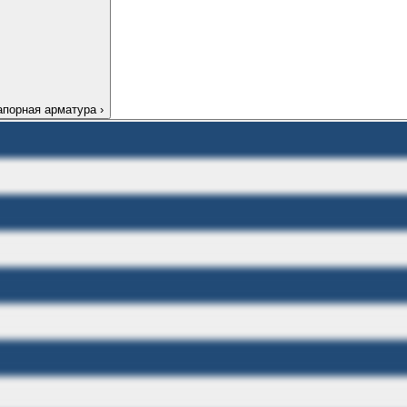
апорная арматура
›