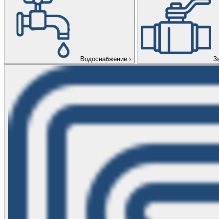
Водоснабжение
›
З