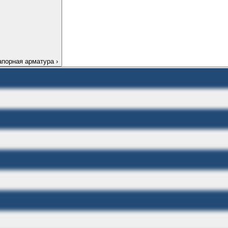
апорная арматура
›