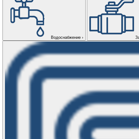
Водоснабжение
›
З