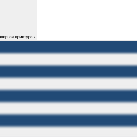
апорная арматура
›