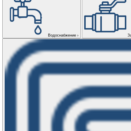
Водоснабжение
›
З