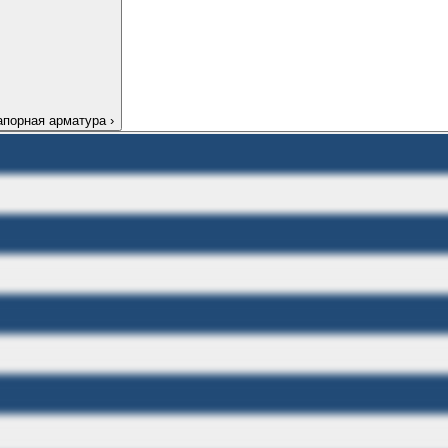
апорная арматура
›