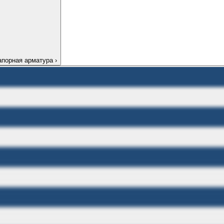
апорная арматура
›