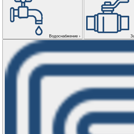
Водоснабжение
›
З