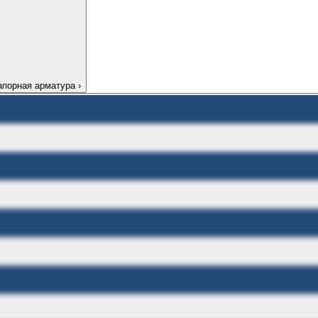
апорная арматура
›