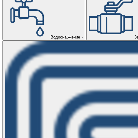
Водоснабжение
›
З